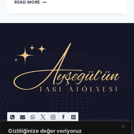
TASARLADIĞIM
READ MORE
TAKILARLA
ŞIKLIĞI
YAKALAYIN!
Gizliliğinize değer veriyoruz