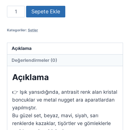
Paris
Sepete Ekle
Bileklik
ve
Kategoriler:
Setler
Kolye
Seti
adet
Açıklama
Değerlendirmeler (0)
Açıklama
👉 Işık yansıdığında, antrasit renk alan kristal
boncuklar ve metal nugget ara aparatlardan
yapılmıştır.
Bu güzel set, beyaz, mavi, siyah, sarı
renklerde kazaklar, tişörtler ve gömleklerle