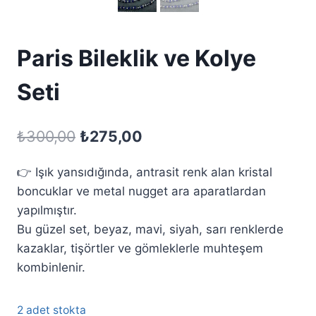
Paris Bileklik ve Kolye
Seti
Orijinal
Şu
₺
300,00
₺
275,00
fiyat:
andaki
👉 Işık yansıdığında, antrasit renk alan kristal
₺300,00.
fiyat:
boncuklar ve metal nugget ara aparatlardan
₺275,00.
yapılmıştır.
Bu güzel set, beyaz, mavi, siyah, sarı renklerde
kazaklar, tişörtler ve gömleklerle muhteşem
kombinlenir.
2 adet stokta