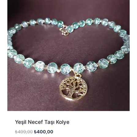
Yeşil Necef Taşı Kolye
Orijinal
Şu
₺
499,00
₺
400,00