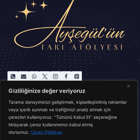
Gizliliğinize değer veriyoruz
Tarama deneyiminizi geliştirmek, kişiselleştirilmiş reklamlar
Ana Sayfa
Mağaza
Hakkında
İletişim
veya içerik sunmak ve trafiğimizi analiz etmek için
çerezleri kullanıyoruz. "Tümünü Kabul Et" seçeneğine
© 2026 Ayşegül'ün Takı Atölyesi tüm hakları
tıklayarak çerez kullanımımızı kabul etmiş
olursunuz.
Çerez Politikası
saklıdır.