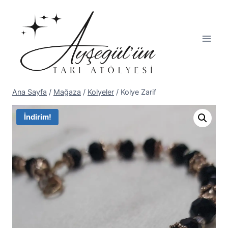
Skip
to
content
Ana Sayfa
/
Mağaza
/
Kolyeler
/
Kolye Zarif
İndirim!