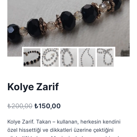
Kolye Zarif
Orijinal
Şu
₺
200,00
₺
150,00
fiyat:
andaki
Kolye Zarif. Takan – kullanan, herkesin kendini
₺200,00.
fiyat:
özel hissettiği ve dikkatleri üzerine çektiğini
₺150,00.